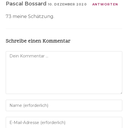
Pascal Bossard
10. DEZEMBER 2020
ANTWORTEN
73 meine Schätzung.
Schreibe einen Kommentar
Kommentar
Gib
deinen
Namen
Gib
oder
deine
Benutzernamen