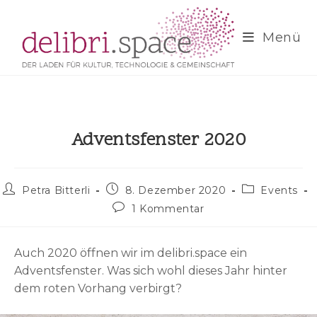
Zum
Inhalt
Menü
springen
Adventsfenster 2020
Beitrags-
Beitrag
Beitrags-
Petra Bitterli
8. Dezember 2020
Events
Autor:
veröffentlicht:
Kategorie:
Beitrags-
1 Kommentar
Kommentare:
Auch 2020 öffnen wir im delibri.space ein
Adventsfenster. Was sich wohl dieses Jahr hinter
dem roten Vorhang verbirgt?